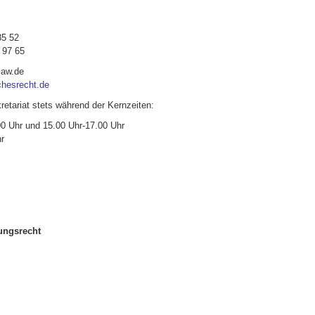
85 52
 97 65
law.de
chesrecht.de
retariat stets während der Kernzeiten:
0 Uhr und 15.00 Uhr-17.00 Uhr
r
ungsrecht